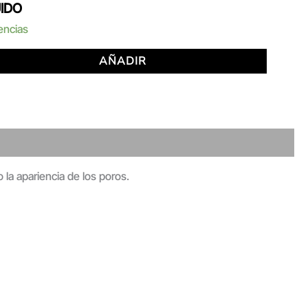
UIDO
encias
AÑADIR
 la apariencia de los poros.