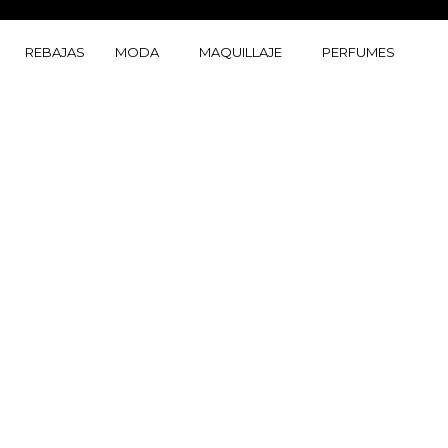
Ir
al
REBAJAS
MODA
MAQUILLAJE
PERFUMES
contenido