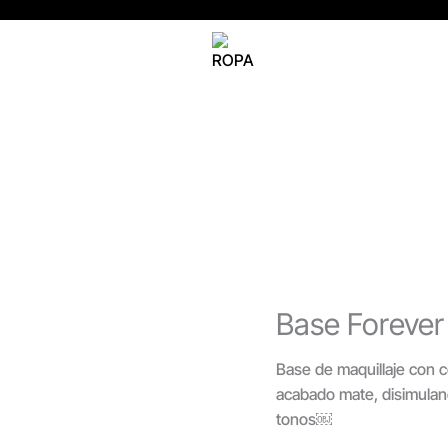
Base
Forever
Ultra
Matte
Beige
220-
C
L’bel
cantidad
Base Forever
Base de maquillaje con co
acabado mate, disimuland
tonos￼