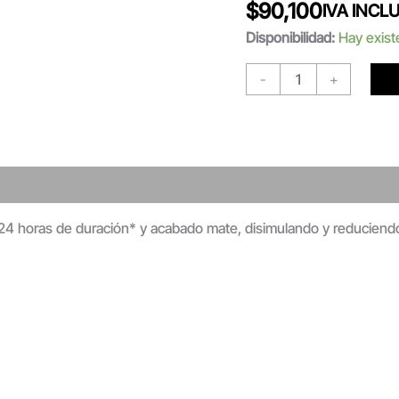
$
90,100
IVA INCL
Disponibilidad:
Hay exist
-
+
el 24 horas de duración* y acabado mate, disimulando y reduciendo