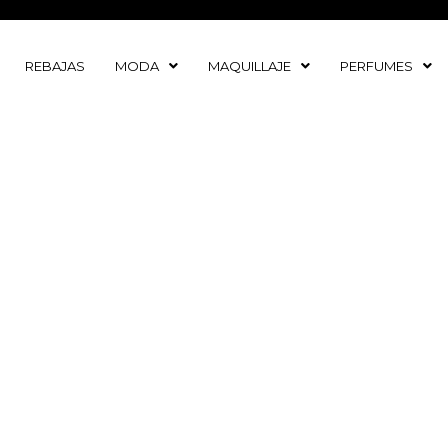
Ir
al
contenido
REBAJAS
MODA
MAQUILLAJE
PERFUMES