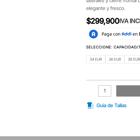
laterales y cierre frontal
elegante y fresco.
$
299,900
IVA IN
34 EUR
36 EUR
38 EU
Guía de Tallas