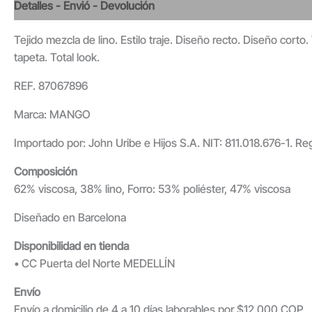
Detalles - Envió - Devolución
Valoraciones
Tejido mezcla de lino. Estilo traje. Diseño recto. Diseño corto.
tapeta. Total look.
REF. 87067896
Marca: MANGO
Importado por: John Uribe e Hijos S.A. NIT: 811.018.676-1. Re
Composición
62% viscosa, 38% lino, Forro: 53% poliéster, 47% viscosa
Diseñado en Barcelona
Disponibilidad en tienda
• CC Puerta del Norte MEDELLÍN
Envío
Envío a domicilio de 4 a 10 días laborables por $12.000 COP