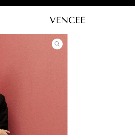
Bermuda
traje
mezcla
Lino
negro
MANGO
cantidad