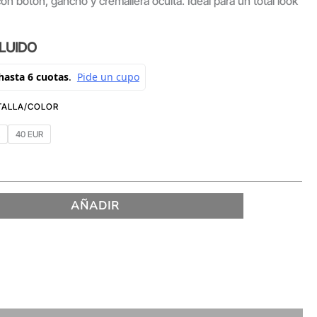
 con botón, gancho y cremallera oculta. Ideal para un total look
CLUIDO
R
40 EUR
AÑADIR