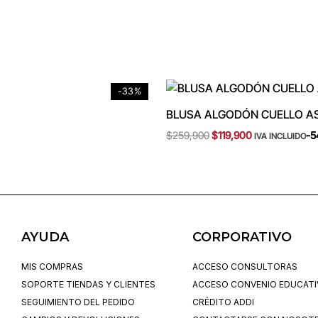
Original
Current
-33%
price
price
was:
is:
BLUSA ALGODÓN CUELLO A
$259,900.
$119,900.
$
259,900
$
119,900
-5
IVA INCLUIDO
AYUDA
CORPORATIVO
MIS COMPRAS
ACCESO CONSULTORAS
SOPORTE TIENDAS Y CLIENTES
ACCESO CONVENIO EDUCAT
SEGUIMIENTO DEL PEDIDO
CRÉDITO ADDI