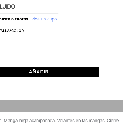
CLUIDO
AÑADIR
llo. Manga larga acampanada. Volantes en las mangas. Cierre