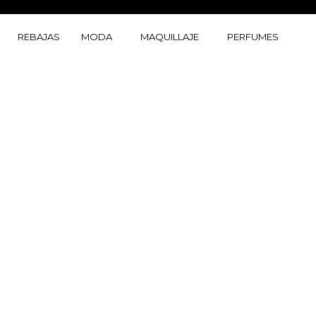
Ir
al
REBAJAS
MODA
MAQUILLAJE
PERFUMES
contenido