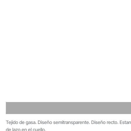
Detalles - Envió - Devolución
Valoraciones
Tejido de gasa. Diseño semitransparente. Diseño recto. Estam
de lazo en el cuello.