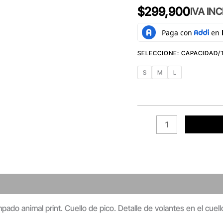
$
299,900
IVA IN
S
M
L
pado animal print. Cuello de pico. Detalle de volantes en el cue