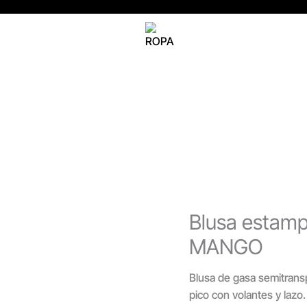
Blusa
estampada
volantes
detalle
lazo
MANGO
cantidad
Blusa estamp
MANGO
Blusa de gasa semitransp
pico con volantes y lazo