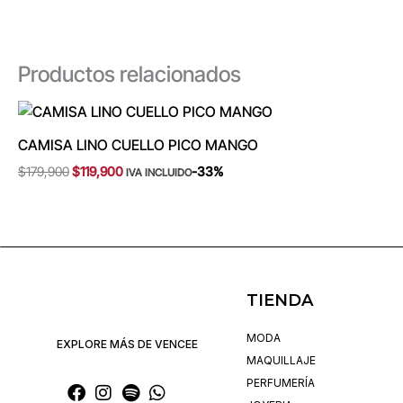
Productos relacionados
Original
Current
price
price
was:
is:
CAMISA LINO CUELLO PICO MANGO
$179,900.
$119,900.
$
179,900
$
119,900
-33%
IVA INCLUIDO
TIENDA
MODA
EXPLORE MÁS DE VENCEE
MAQUILLAJE
PERFUMERÍA