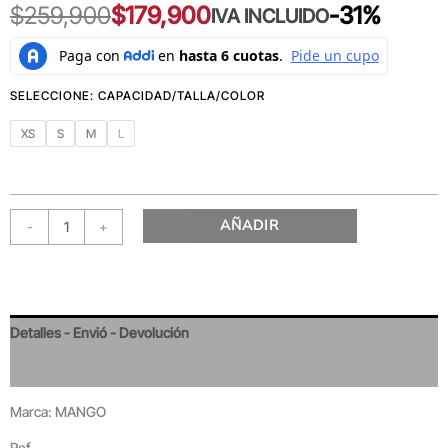
$
259,900
$
179,900
-31%
IVA INCLUIDO
XS
S
M
L
AÑADIR
-
+
Detalles - Envió - Devolución
Valoraciones
Marca: MANGO
Ref.