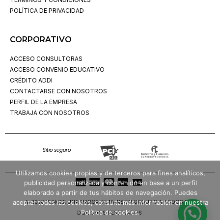
POLÍTICA DE PRIVACIDAD
CORPORATIVO
ACCESO CONSULTORAS
ACCESO CONVENIO EDUCATIVO
CRÉDITO ADDI
CONTACTARSE CON NOSOTROS
PERFIL DE LA EMPRESA
TRABAJA CON NOSOTROS
Sitio seguro
Utilizamos cookies propias y de terceros para fines analíticos,
publicidad personalizada y contenido en base a un perfil
elaborado a partir de tus hábitos de navegación. Puedes
aceptar todas las cookies, consulta más información en nuestra
© 2026 VENCEE UNA MARCA DE MANSON GROUP S.A TODOS LOS
Política de cookies.
DERECHOS RESERVADOS