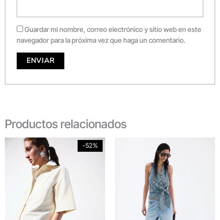
Guardar mi nombre, correo electrónico y sitio web en este
navegador para la próxima vez que haga un comentario.
Productos relacionados
Original
Current
-52%
price
price
was:
is:
$419,900.
$199,900.