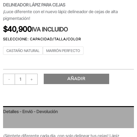
DELINEADOR LÁPIZ PARA CEJAS
¡Luce diferente con el nuevo lápiz delineador de cejas de alta
pigmentación!
$
40,900
IVA INCLUIDO
CASTAÑO NATURAL
MARRÓN PERFECTO
AÑADIR
-
+
Detalles - Envió - Devolución
Valoraciones
¡Siéntete diferente cada día, con solo delinear tus cejas! Lápiz