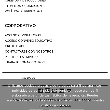
CAMBIOS Y DEVOLUCIONES
TÉRMINOS Y CONDICIONES
POLÍTICA DE PRIVACIDAD
CORPORATIVO
ACCESO CONSULTORAS
ACCESO CONVENIO EDUCATIVO
CRÉDITO ADDI
CONTACTARSE CON NOSOTROS
PERFIL DE LA EMPRESA
TRABAJA CON NOSOTROS
Sitio seguro
Utilizamos cookies propias y de terceros para fines analíticos,
publicidad personalizada y contenido en base a un perfil
elaborado a partir de tus hábitos de navegación. Puedes
aceptar todas las cookies, consulta más información en nuestra
© 2026 VENCEE UNA MARCA DE MANSON GROUP S.A TODOS LOS
Política de cookies.
DERECHOS RESERVADOS