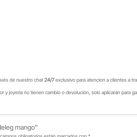
ravés de nuestro chat
24/7
exclusivo para atencion a clientes a 
ior y joyería no tienen cambio o devolución, solo aplicarán para g
ideleg mango”
 campos obligatorios están marcados con
*