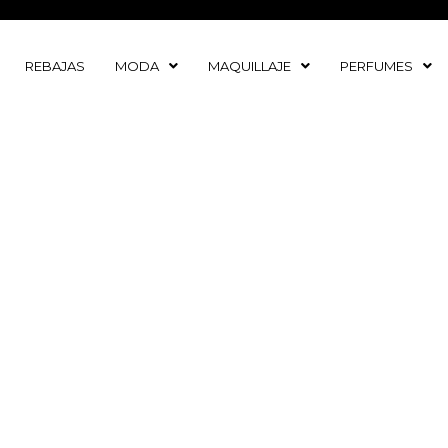
Ir
al
contenido
REBAJAS
MODA
MAQUILLAJE
PERFUMES