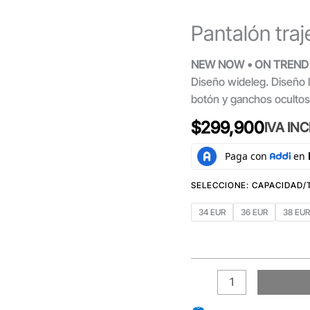
Pantalón tra
NEW NOW • ON TREND
Diseño wideleg. Diseño la
botón y ganchos ocultos c
$
299,900
IVA IN
34 EUR
36 EUR
38 EU