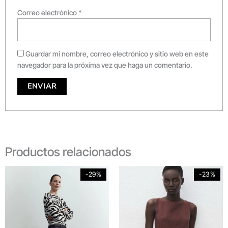
Correo electrónico
*
Guardar mi nombre, correo electrónico y sitio web en este
navegador para la próxima vez que haga un comentario.
Productos relacionados
Original
Current
Original
Current
-29%
-23%
price
price
price
price
was:
is:
was:
is:
$279,900.
$199,900.
$299,900.
$229,900.