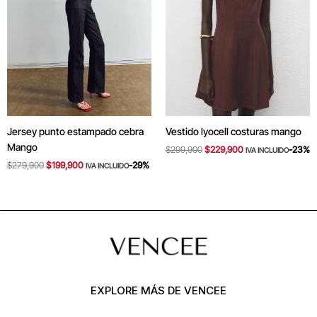
Jersey punto estampado cebra
Vestido lyocell costuras mango
Mango
$
299,900
$
229,900
-23%
IVA INCLUIDO
$
279,900
$
199,900
-29%
IVA INCLUIDO
EXPLORE MÁS DE VENCEE