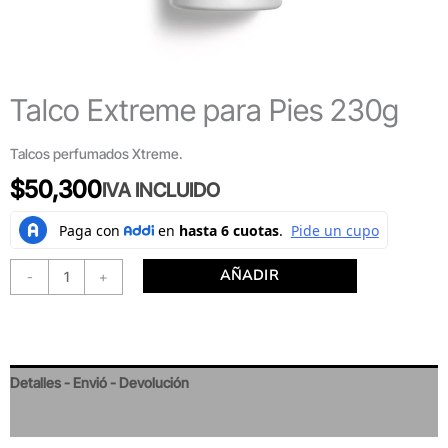
Talco Extreme para Pies 230g
Talcos perfumados Xtreme.
$
50,300
IVA INCLUIDO
AÑADIR
-
+
Detalles - Envió - Devolución
Valoraciones