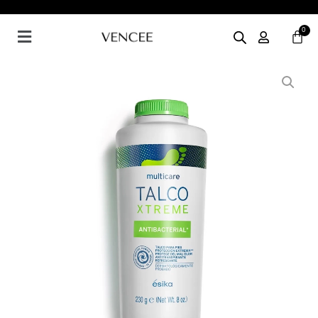
Ir
al
Menú
contenido
Talco
Extreme
para
Pies
230g
cantidad