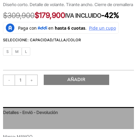
Diseño corto. Detalle de volante. Tirante ancho. Cierre de cremallera
$
309,900
$
179,900
-42%
IVA INCLUIDO
S
M
L
AÑADIR
-
+
Detalles - Envió - Devolución
Valoraciones
Marca: MANGO