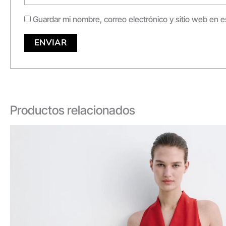
Guardar mi nombre, correo electrónico y sitio web en 
Productos relacionados
Original
Current
price
price
was:
is:
$499,900.
$299,900.