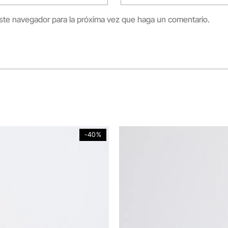
este navegador para la próxima vez que haga un comentario.
Original
Current
-40%
price
price
was:
is:
$259,900.
$239,900.