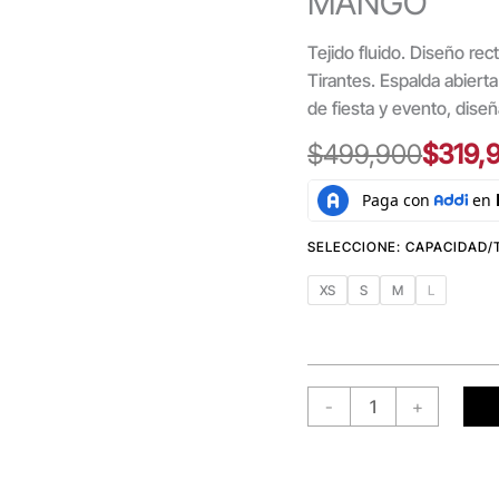
MANGO
Tejido fluido. Diseño re
Tirantes. Espalda abiert
de fiesta y evento, dise
$
499,900
$
319,
XS
S
M
L
-
+