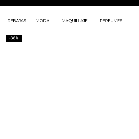
Ir
al
contenido
REBAJAS
MODA
MAQUILLAJE
PERFUMES
-36%