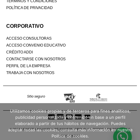
TÉRMINOS Y CONDICIONES
POLÍTICA DE PRIVACIDAD
CORPORATIVO
ACCESO CONSULTORAS
ACCESO CONVENIO EDUCATIVO
CRÉDITO ADDI
CONTACTARSE CON NOSOTROS
PERFIL DE LA EMPRESA
TRABAJA CON NOSOTROS
Sitio seguro
Utilizamos cookies propias y de terceros para fines analíticos,
publicidad personalizada y contenido en base a un perfil
elaborado a partir de tus hábitos de navegación. Puedes
aceptar todas las cookies, consulta más información en nuestra
© 2026 VENCEE UNA MARCA DE MANSON GROUP S.A TODOS LOS DERECHOS
Política de cookies.
RESERVADOS