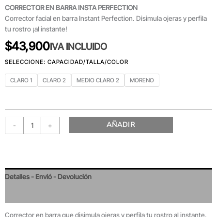
CORRECTOR EN BARRA INSTA PERFECTION
Corrector facial en barra Instant Perfection. Disimula ojeras y perfila
tu rostro ¡al instante!
$
43,900
IVA INCLUIDO
CLARO 1
CLARO 2
MEDIO CLARO 2
MORENO
AÑADIR
-
+
Detalles - Envió - Devolución
Valoraciones
Corrector en barra que disimula ojeras y perfila tu rostro al instante.